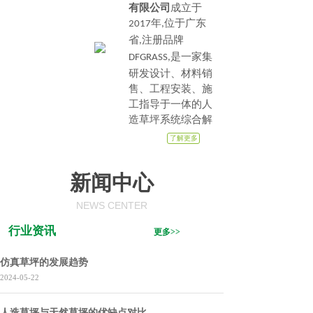
有限公司
成立于
年
位于广东
2017
,
省
注册品牌
,
是一家集
DFGRASS,
研发设计、材料销
售、工程安装、施
工指导于一体的人
造草坪系统综合解
决服务商
。
主要经
了解更多
营范围包括
运动场
:
人造草坪、幼儿园
新闻中心
人造草坪、高尔夫
人造草、景观休闲
NEWS CENTER
人造草坪的及人造
草周边材料的销
行业资讯
更多>>
售、工程安装设
计、施工指导。
仿真草坪的发展趋势
产品特色：
采用国
2024-05-22
内外*先进的研发技
术
使草坪草丝抗
,
人造草坪与天然草坪的优缺点对比