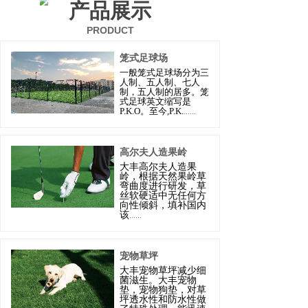
产品展示
PRODUCT
笼式足球场
一般笼式足球场分为三
人制、五人制、七人
制，五人制的居多。笼
式足球英文缩写是
P.K.O。至今,P.K.
......
高尔夫人造果岭
大丰
高尔夫人造果
岭，根据天然果岭草
弯曲度进行研发，草
丝软硬适中无任何方
向性倾斜，填补国内
该
......
宠物草坪
大丰
宠物草坪减少细
菌滋生。
大丰
宠物
垫，宠物狗垫，对草
坪透水性和防水性做