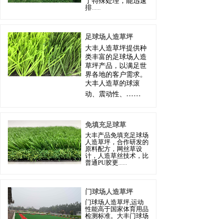
了特殊处理，能迅速
排
......
足球场人造草坪
大丰人造草坪提供种
类丰富的足球场人造
草坪产品，以满足世
界各地的客户需求。
大丰人造草的球滚
......
动、震动性、
免填充足球草
大丰
产品免填充
足球场
人造草坪
，合作研发的
原料配方，网丝草设
计，人造草丝技术，比
普通PU胶更
......
门球场人造草坪
门球场人造草坪,运动
性能高于国家体育用品
检测标准。
大丰
门球场