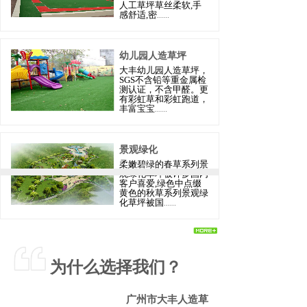
人工草坪草丝柔软,手
感舒适,密
......
幼儿园人造草坪
大丰
幼儿园人造草坪，
SGS不含铅等重金属检
测认证，不含甲醛。更
有彩虹草和彩虹跑道，
丰富宝宝
......
景观绿化
柔嫩碧绿的春草系列景
观绿化草坪被许多国内
客户喜爱,绿色中点缀
黄色的秋草系列景观绿
化草坪被国
......
为什么选择我们？
广州市大丰人造草