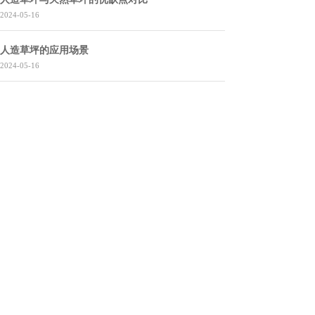
、色牢度、耐磨
UV
2024-05-16
度提高
产品多达几
,
十种
为品种多、种
,
人造草坪的应用场景
类全的人造草坪生
2024-05-16
产企业
并获得多项
,
认证。
公司新闻
更多>>
大丰 | 完工案例分享
2021-11-16
细节决定成败，品质决定未来。
双十一活动 | 一年疯狂这一战，不给自己留......
2021-11-12
蓄力待发，双十一
完工案例分享10.24